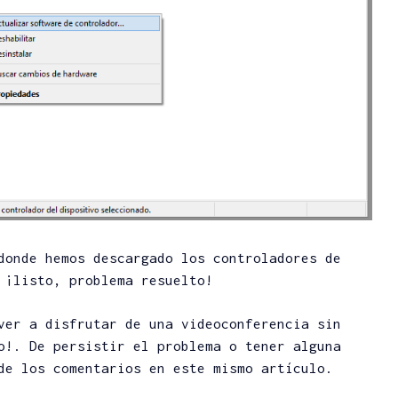
835 lecturas
RACI vs 
r tu
1 minutos de lectura
mejor p
e Play? 5
Manage
ones
Peligros en DeFi: ¿qué
Ang
ITs
es un Rug Pull y cómo
06/06/
protegerse?
Escri
ario
Angel H.
comenta
ras
17/01/2022
702 le
 lectura
Escribir un
5 minu
comentario
1.478 lecturas
4 minutos de lectura
donde hemos descargado los controladores de
 ¡listo, problema resuelto!
ver a disfrutar de una videoconferencia sin
o!. De persistir el problema o tener alguna
de los comentarios en este mismo artículo.