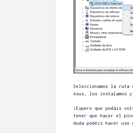
¿En qué gasta
tarjeta Googl
recomendaci
BorrowB
12/04/2022
Un coment
1.450 lectu
4 minutos de
Seleccionamos la ruta 
Asus, los instalamos y
¡Espero que podáis vol
tener que hacer el pin
duda podéis hacer uso 