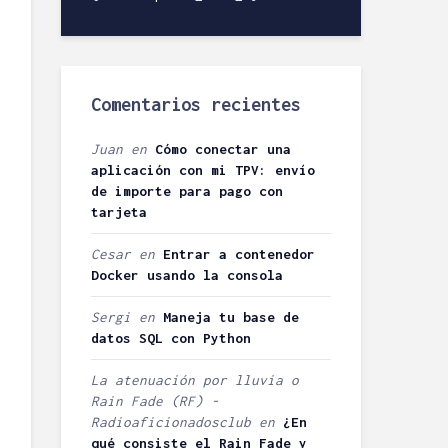
contraseñas con
y hosting:
Wireshark
desmontand
Abansys.
Rafa M.
aroqui
10/12/2013
45
Comentarios recientes
20/05/2012
comentarios
28
comentarios
3 minutos de
Juan
en
Cómo conectar una
lectura
5 minutos d
aplicación con mi TPV: envío
lectura
de importe para pago con
Elegir un MBA en
tarjeta
Málaga
Wallo y Finto
dos servicio
Alejandro
Cesar
en
Entrar a contenedor
controlar la
05/06/2013
Docker usando la consola
economía
33
doméstica
comentarios
Sergi
en
Maneja tu base de
Vicente
6 minutos de
datos SQL con Python
lectura
14/03/2013
27 coment
La atenuación por lluvia o
Borrar directorio
3 minutos d
Rain Fade (RF) -
(no vacío) en Linux
lectura
Radioaficionadosclub
en
¿En
fácilmente
qué consiste el Rain Fade y
plfgavilan
Cómo utiliza