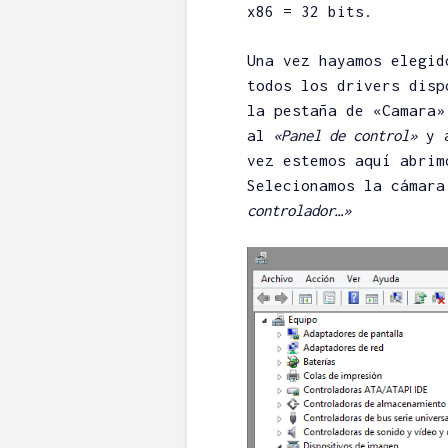
x86 = 32 bits.
5 consejos pa
un iPhone qu
Una vez hayamos elegid
no te contará
todos los drivers disp
BorrowB
la pestaña de «Camara»
05/05/2022
al
«Panel de control»
y a
Escribir un
vez estemos aquí abrim
comentario
Selecionamos la cámara
906 lectura
4 minutos de
controlador…»
Análisis Cryp
Tokenomics:
Saber Si Un 
Merece la Pe
Angel H.
15/04/2022
3 comenta
806 lectura
5 minutos de