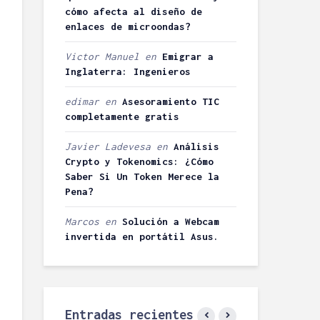
cómo afecta al diseño de
dominio
29/04/2013
enlaces de microondas?
32
personaliza
comentarios
Tumblr
Victor Manuel
en
Emigrar a
2 minutos de
Angel H.
lectura
Inglaterra: Ingenieros
26/07/2015
24
edimar
en
Asesoramiento TIC
comentarios
completamente gratis
3 minutos d
lectura
Javier Ladevesa
en
Análisis
Crypto y Tokenomics: ¿Cómo
Saber Si Un Token Merece la
Pena?
Marcos
en
Solución a Webcam
invertida en portátil Asus.
Entradas recientes