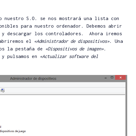
ra cuidar
¡Protege tus Fondos
Aircall,
e Apple
en DeFi! Consejos de
teléfono
o nuestro S.O. se nos mostrará una lista con
Seguridad
pequeña
onibles para nuestro ordenador. Debemos abrir
empres
ITs
Angel H.
 y descargar los controladores. Ahora iremos
Vic
08/04/2022
briremos el
«Administrador de dispositivos»
. Una
Escribir un
hace 9
os la pestaña de
«Dispositivos de imagen».
comentario
Escri
 y pulsamos en
«Actualizar software del
comenta
s
855 lecturas
 lectura
5 minutos de lectura
344 le
5 minu
to y
Protegido: Curso DeFi
 ¿Cómo
Básico: Estrategia de
Troncale
Token
Ahorro con
¿cuál es
na?
Stablecoins (SOLO
Bor
SUSCRIPTORES)
07/06/
Angel H.
Escri
comenta
rios
23/01/2022
Escribe tu contraseña
623 le
s
para ver los
5 minu
 lectura
comentarios.