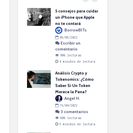
 soluciones en
5 consejos para cuidar
¡Pr
 VOIP para tu
un iPhone que Apple
en 
 y mediana
no te contará
Se
a
BorrowBITs
ente
05/05/2022
0
Escribir un
 meses
comentario
co
bir un
rio
906 lecturas
8
4 minutos de lectura
5
cturas
tos de lectura
Análisis Crypto y
Pro
s SIP vs VoIP:
Tokenomics: ¿Cómo
Bás
 la diferencia?
Saber Si Un Token
Aho
Merece la Pena?
Sta
rowBITs
SU
Angel H.
2022
bir un
15/04/2022
rio
3 comentarios
2
Esc
cturas
806 lecturas
par
tos de lectura
5 minutos de lectura
com