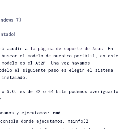
indows 7)
antado!
erá acudir a
la página de soporte de Asus
. En
 buscar el modelo de nuestro portátil, en este
o modelo es el
A52F
. Una vez hayamos
odelo el siguiente paso es elegir el sistema
 instalado.
ro S.O. es de 32 o 64 bits podemos averiguarlo
:
camos y ejecutamos:
cmd
 consola donde ejecutamos: msinfo32