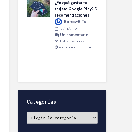
8
DACI: ¿Cuál es
¿En qué gastar tu
1
ara Product
tarjeta Google Play? 5
ment?
recomendaciones
Pel
el H.
BorrowBITs
es 
2022
12/04/2022
pro
bir un
Un comentario
rio
1.450 lecturas
1
cturas
4 minutos de lectura
tos de lectura
co
1
4
Categorías
Categorías