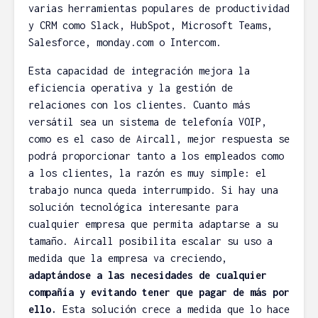
varias herramientas populares de productividad
4 minutos de
5 minuto
lectura
lectura
y CRM como Slack, HubSpot, Microsoft Teams,
Salesforce, monday.com o Intercom.
Borrar directorio
Wallo y Fi
(no vacío) en Linux
dos servi
Esta capacidad de integración mejora la
fácilmente
controlar 
eficiencia operativa y la gestión de
economía
plfgavilan
relaciones con los clientes. Cuanto más
doméstic
29/04/2013
versátil sea un sistema de telefonía VOIP,
Vice
33
comentarios
como es el caso de Aircall, mejor respuesta se
14/03/20
2 minutos de
27 com
podrá proporcionar tanto a los empleados como
lectura
3 minuto
a los clientes, la razón es muy simple: el
lectura
trabajo nunca queda interrumpido. Si hay una
solución tecnológica interesante para
cualquier empresa que permita adaptarse a su
tamaño. Aircall posibilita escalar su uso a
medida que la empresa va creciendo,
adaptándose a las necesidades de cualquier
compañía y evitando tener que pagar de más por
ello.
Esta solución crece a medida que lo hace