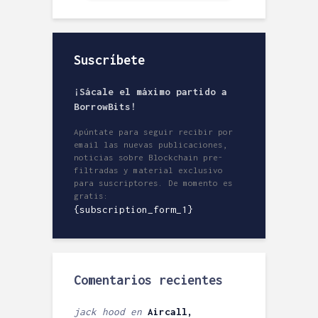
Suscríbete
¡Sácale el máximo partido a
BorrowBits!
Apúntate para seguir recibir por
email las nuevas publicaciones,
noticias sobre Blockchain pre-
filtradas y material exclusivo
para suscriptores. De momento es
gratis:
{subscription_form_1}
Comentarios recientes
jack hood
en
Aircall,