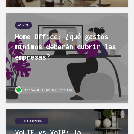
OPINIÓN
Home Office: ¿qué gastos
mínimos deberán cubrir las
empresas?
BorrowBITs
907 lecturas
TELECOMUNICACIONES
VoLTE vs VoIP: la