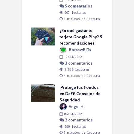
lecturas
5 comentarios
nutos de lectura
E
907 lecturas
s DACI: ¿Cuál es
p
5 minutos de lectura
c
 para Product
gement?
¿En qué gastar tu
tarjeta Google Play? 5
ngel H.
recomendaciones
6/2022
P
BorrowBITs
omentarios
e
12/04/2022
lecturas
p
3 comentarios
nutos de lectura
1.838 lecturas
ejos para cuidar
4 minutos de lectura
hone que Apple
contará
¡Protege tus Fondos
en DeFi! Consejos de
orrowBITs
Seguridad
5/2022
C
Angel H.
omentarios
m
08/04/2022
lecturas
c
2 comentarios
nutos de lectura
p
990 lecturas
5 minutos de lectura