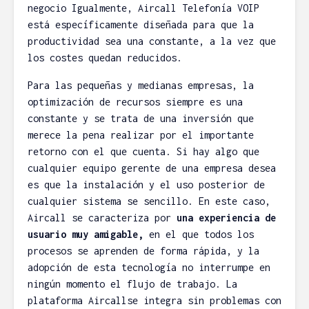
negocio Igualmente, Aircall Telefonía VOIP
está específicamente diseñada para que la
productividad sea una constante, a la vez que
los costes quedan reducidos.
Esnifando
Elegir un
Para las pequeñas y medianas empresas, la
contraseñas con
Málaga
optimización de recursos siempre es una
Wireshark
Aleja
constante y se trata de una inversión que
Rafa M.
05/06/20
33
merece la pena realizar por el importante
10/12/2013
comentar
45
retorno con el que cuenta. Si hay algo que
comentarios
6 minuto
cualquier equipo gerente de una empresa desea
lectura
3 minutos de
es que la instalación y el uso posterior de
lectura
Buscando
cualquier sistema se sencillo. En este caso,
¿Cómo aprobar el
y hosting:
Aircall se caracteriza por
una experiencia de
examen de ISTQB
desmonta
usuario muy amigable,
en el que todos los
Foundation?
Abansys.
procesos se aprenden de forma rápida, y la
Rafa M.
aroq
adopción de esta tecnología no interrumpe en
19/12/2016
20/05/20
ningún momento el flujo de trabajo. La
45
28
plataforma Aircallse integra sin problemas con
comentarios
comentar