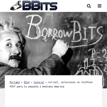
Portada
»
Blog
»
General
»
Aircall, soluciones en teléfono
VOIP para tu pequeña y mediana empresa