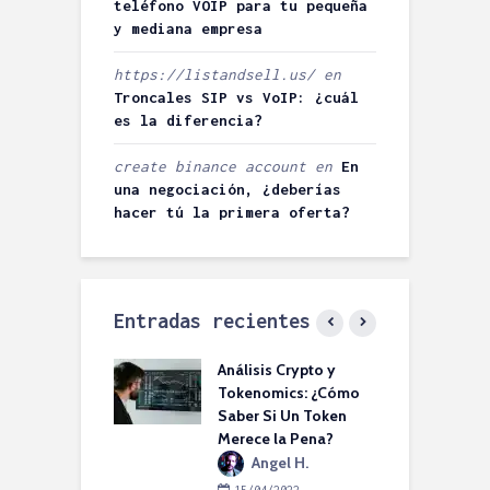
teléfono VOIP para tu pequeña
y mediana empresa
https://listandsell.us/
en
Troncales SIP vs VoIP: ¿cuál
es la diferencia?
create binance account
en
En
una negociación, ¿deberías
hacer tú la primera oferta?
Entradas recientes
les SIP vs VoIP:
Análisis Crypto y
P
es la diferencia?
Tokenomics: ¿Cómo
B
Saber Si Un Token
A
orrowBITs
Merece la Pena?
S
6/2022
S
Angel H.
omentarios
15/04/2022