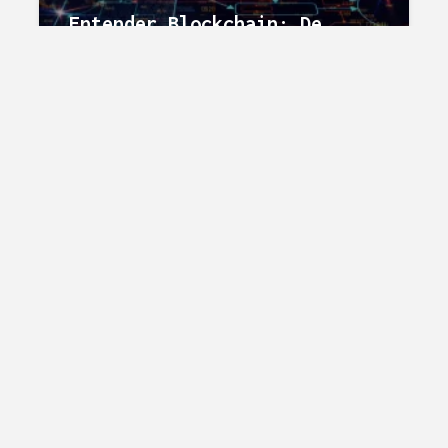
Entender Blockchain: De
Novato a Experto en 15
minutos (Glosario)
Angel H.
1.735 lecturas
GENERAL
Conecta todos los procesos
empresariales y lleva tu
startup al siguiente nivel