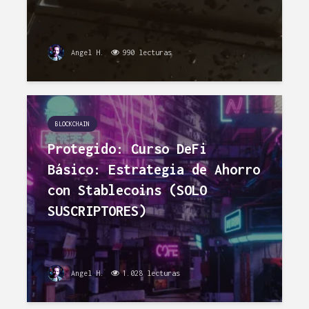
Angel H.
990 lecturas
BLOCKCHAIN
Protegido: Curso DeFi
Básico: Estrategia de Ahorro
con Stablecoins (SOLO
SUSCRIPTORES)
Angel H.
1.028 lecturas