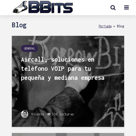
Blog
Portada
»
Blog
GENERAL
Aircall, soluciones en
teléfono VOIP para tu
pequeña y mediana empresa
Vicente
536 lecturas