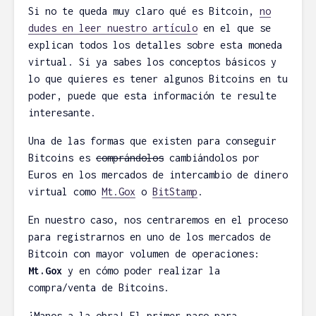
Si no te queda muy claro qué es Bitcoin,
no
dudes en leer nuestro artículo
en el que se
explican todos los detalles sobre esta moneda
virtual. Si ya sabes los conceptos básicos y
Esnifando
Elegir un
lo que quieres es tener algunos Bitcoins en tu
contraseñas con
Málaga
poder, puede que esta información te resulte
Wireshark
Aleja
interesante.
Rafa M.
05/06/20
33
10/12/2013
Una de las formas que existen para conseguir
comentar
45
Bitcoins es
comprándolos
cambiándolos por
comentarios
6 minuto
Euros en los mercados de intercambio de dinero
lectura
3 minutos de
virtual como
Mt.Gox
o
BitStamp
.
lectura
Buscando
¿Cómo aprobar el
y hosting:
En nuestro caso, nos centraremos en el proceso
examen de ISTQB
desmonta
para registrarnos en uno de los mercados de
Foundation?
Abansys.
Bitcoin con mayor volumen de operaciones:
Rafa M.
aroq
Mt.Gox
y en cómo poder realizar la
19/12/2016
20/05/20
compra/venta de Bitcoins.
45
28
comentarios
comentar
¡Manos a la obra! El primer paso para