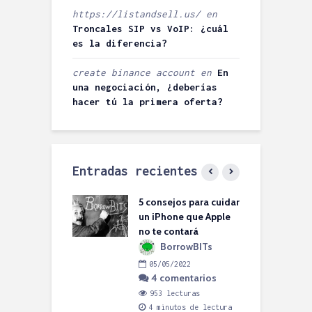
https://listandsell.us/
en
Troncales SIP vs VoIP: ¿cuál
es la diferencia?
create binance account
en
En
una negociación, ¿deberías
hacer tú la primera oferta?
Entradas recientes
l, soluciones en
5 consejos para cuidar
¡
no VOIP para tu
un iPhone que Apple
e
ña y mediana
no te contará
S
sa
BorrowBITs
icente
05/05/2022
4 comentarios
1/2023
comentarios
953 lecturas
4 minutos de lectura
lecturas