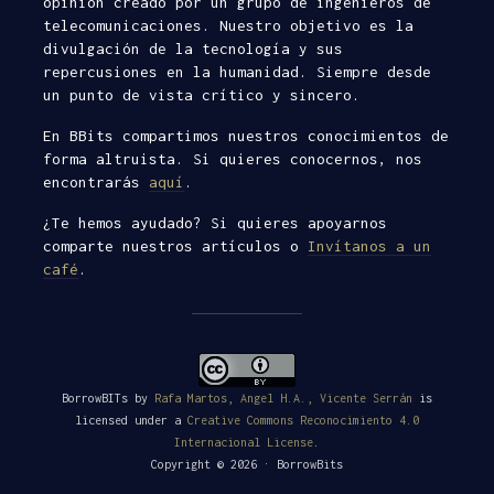
opinión creado por un grupo de ingenieros de
telecomunicaciones. Nuestro objetivo es la
divulgación de la tecnología y sus
repercusiones en la humanidad. Siempre desde
un punto de vista crítico y sincero.
En BBits compartimos nuestros conocimientos de
forma altruista. Si quieres conocernos, nos
encontrarás
aquí
.
¿Te hemos ayudado? Si quieres apoyarnos
comparte nuestros artículos o
Invítanos a un
café
.
BorrowBITs
by
Rafa Martos, Angel H.A., Vicente Serrán
is
licensed under a
Creative Commons Reconocimiento 4.0
Internacional License
.
Copyright © 2026 · BorrowBits