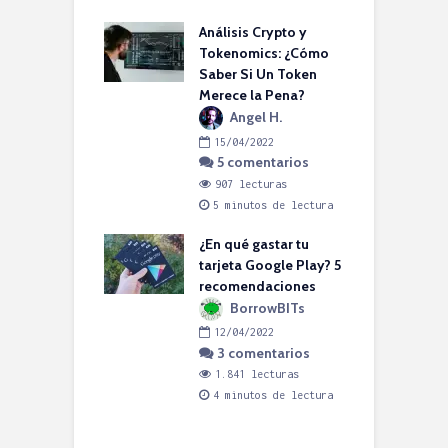
nutos de lectura
Análisis Crypto y
P
les SIP vs VoIP:
Tokenomics: ¿Cómo
B
es la diferencia?
Saber Si Un Token
A
Merece la Pena?
S
orrowBITs
S
Angel H.
6/2022
omentarios
15/04/2022
5 comentarios
lecturas
E
nutos de lectura
907 lecturas
p
5 minutos de lectura
c
s DACI: ¿Cuál es
 para Product
¿En qué gastar tu
gement?
tarjeta Google Play? 5
recomendaciones
ngel H.
P
BorrowBITs
6/2022
e
omentarios
12/04/2022
p
3 comentarios
lecturas
nutos de lectura
1.841 lecturas
4 minutos de lectura