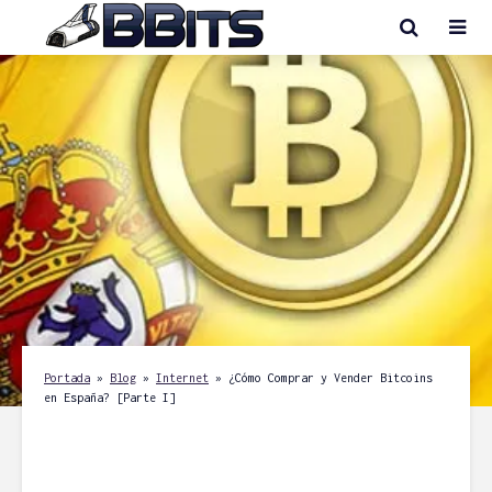
Portada
»
Blog
»
Internet
»
¿Cómo Comprar y Vender Bitcoins
en España? [Parte I]