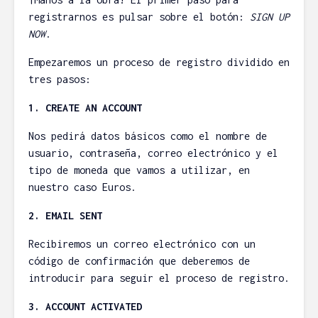
4 minutos de
5 minuto
registrarnos es pulsar sobre el botón:
SIGN UP
lectura
lectura
NOW
.
Borrar directorio
Wallo y Fi
(no vacío) en Linux
dos servi
Empezaremos un proceso de registro dividido en
fácilmente
controlar 
tres pasos:
economía
plfgavilan
doméstic
1. CREATE AN ACCOUNT
29/04/2013
Vice
33
Nos pedirá datos básicos como el nombre de
comentarios
14/03/20
usuario, contraseña, correo electrónico y el
2 minutos de
27 com
lectura
3 minuto
tipo de moneda que vamos a utilizar, en
lectura
nuestro caso Euros.
2. EMAIL SENT
Recibiremos un correo electrónico con un
código de confirmación que deberemos de
introducir para seguir el proceso de registro.
3. ACCOUNT ACTIVATED