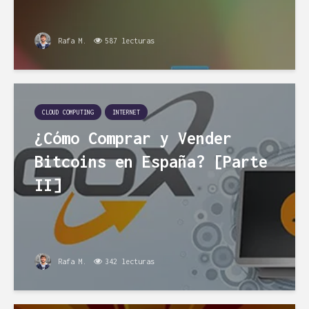
Rafa M.
587 lecturas
CLOUD COMPUTING
INTERNET
¿Cómo Comprar y Vender
Bitcoins en España? [Parte
II]
Rafa M.
342 lecturas