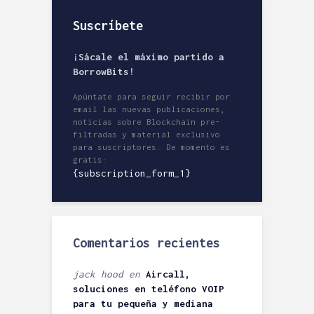
Suscríbete
¡Sácale el máximo partido a
BorrowBits!
Apúntate para seguir recibir por
email las nuevas publicaciones,
noticias sobre Blockchain pre-
filtradas y material exclusivo
para suscriptores. De momento es
gratis:
{subscription_form_1}
Comentarios recientes
jack hood
en
Aircall,
soluciones en teléfono VOIP
para tu pequeña y mediana