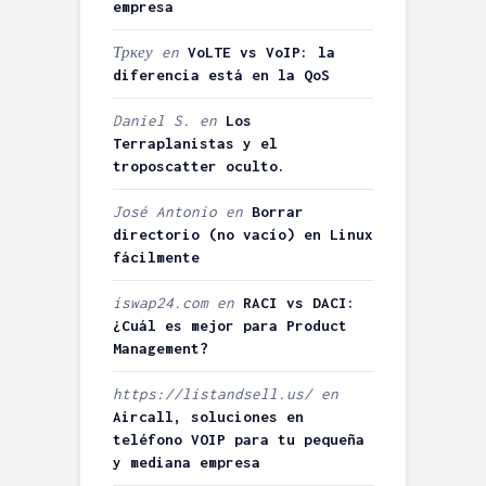
empresa
Тркеу
en
VoLTE vs VoIP: la
diferencia está en la QoS
Daniel S.
en
Los
Terraplanistas y el
troposcatter oculto.
José Antonio
en
Borrar
directorio (no vacío) en Linux
fácilmente
iswap24.com
en
RACI vs DACI:
¿Cuál es mejor para Product
Management?
https://listandsell.us/
en
Aircall, soluciones en
teléfono VOIP para tu pequeña
y mediana empresa