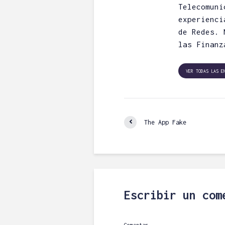
Telecomuni
experienci
de Redes. 
las Finanz
VER TODAS LAS E
The App Fake
Análisis Cryp
Tokenomics:
Saber Si Un 
Escribir un com
Merece la Pe
Angel H.