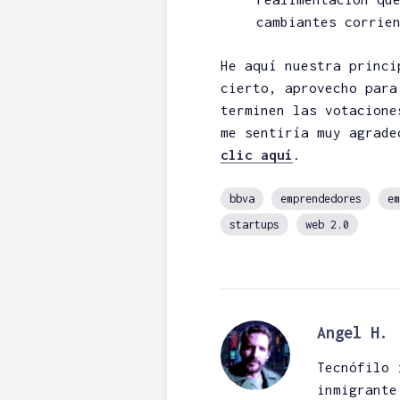
cambiantes corrie
He aquí nuestra princi
cierto, aprovecho par
terminen las votacion
me sentiría muy agrade
clic aquí
.
bbva
emprendedores
em
startups
web 2.0
Angel H.
Tecnófilo 
inmigrante