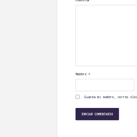
Comentar
15/04/2022
2 comenta
354 lectura
5 minutos de
¿En qué gasta
tarjeta Googl
recomendaci
BorrowB
12/04/2022
Escribir un
comentario
Nombre
*
944 lectura
4 minutos de
¡Protege tus
Guarda mi nombre, correo ele
en DeFi! Con
Seguridad
Angel H.
08/04/2022
Escribir un
comentario