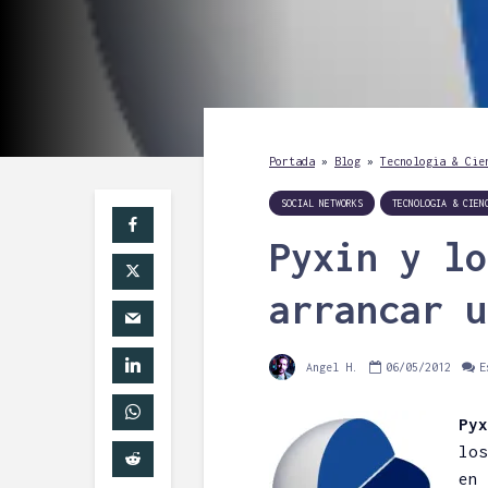
Portada
»
Blog
»
Tecnologia & Cie
SOCIAL NETWORKS
TECNOLOGIA & CIEN
Pyxin y lo
arrancar u
Angel H.
06/05/2012
E
Pyx
los
en 