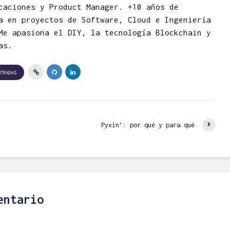
caciones y Product Manager. +10 años de
a en proyectos de Software, Cloud e Ingeniería
Me apasiona el DIY, la tecnología Blockchain y
as.
NTRADAS
Pyxin’: por qué y para qué
to y
Protegido: Curso DeFi
Troncale
 ¿Cómo
Básico: Estrategia de
¿cuál es
Token
Ahorro con
Bor
entario
na?
Stablecoins (SOLO
07/06/
SUSCRIPTORES)
Escri
Angel H.
comenta