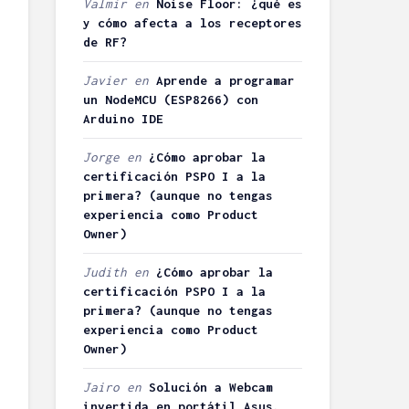
Valmir
en
Noise Floor: ¿qué es
controlar la
05/06/2013
y cómo afecta a los receptores
economía
33
de RF?
doméstica
comentarios
Vicente
6 minutos de
Javier
en
Aprende a programar
lectura
14/03/2013
un NodeMCU (ESP8266) con
27 coment
Arduino IDE
3 minutos d
lectura
Jorge
en
¿Cómo aprobar la
certificación PSPO I a la
primera? (aunque no tengas
experiencia como Product
Owner)
Judith
en
¿Cómo aprobar la
certificación PSPO I a la
primera? (aunque no tengas
experiencia como Product
Owner)
Jairo
en
Solución a Webcam
invertida en portátil Asus.