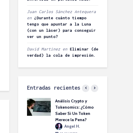
Juan Carlos Sánchez Antequera
en
¿Durante cuánto tiempo
tengo que apuntar a la Luna
(con un láser) para conseguir
ver un punto?
David Martinez
en
Eliminar (de
verdad) la cola de impresión.
Entradas recientes
s SIP vs VoIP:
Análisis Crypto y
Pro
 la diferencia?
Tokenomics: ¿Cómo
Bás
Saber Si Un Token
Aho
rowBITs
Merece la Pena?
Sta
2022
SU
Angel H.
bir un
rio