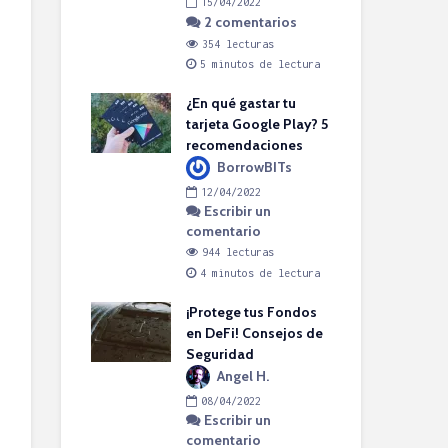
15/04/2022
2 comentarios
cturas
2
Esc
tos de lectura
354 lecturas
par
5 minutos de lectura
com
DACI: ¿Cuál es
7
ara Product
¿En qué gastar tu
1
ment?
tarjeta Google Play? 5
el H.
recomendaciones
Pel
BorrowBITs
2022
es 
bir un
12/04/2022
pro
rio
Escribir un
comentario
cturas
1
tos de lectura
944 lecturas
4 minutos de lectura
co
os para cuidar
1
ne que Apple
¡Protege tus Fondos
4
ntará
en DeFi! Consejos de
rowBITs
Seguridad
Cri
Angel H.
2022
man
bir un
08/04/2022
cry
rio
Escribir un
peg
comentario
cturas