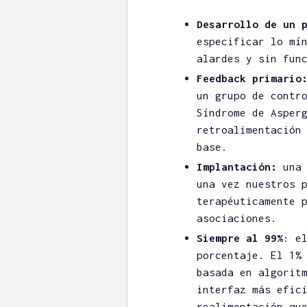
Desarrollo de un 
especificar lo mí
alardes y sin fun
Feedback primario
un grupo de contr
Síndrome de Asper
retroalimentación
base.
Implantación:
una 
una vez nuestros 
terapéuticamente 
asociaciones.
Siempre al 99%
: e
porcentaje. El 1%
basada en algorit
interfaz más efic
realimentación qu