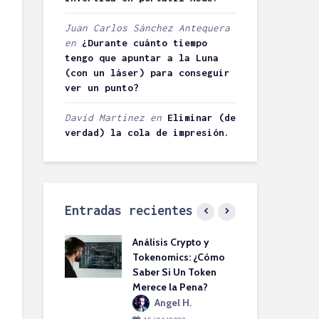
Juan Carlos Sánchez Antequera
en
¿Durante cuánto tiempo
tengo que apuntar a la Luna
(con un láser) para conseguir
ver un punto?
David Martinez
en
Eliminar (de
verdad) la cola de impresión.
Entradas recientes
s SIP vs VoIP:
Análisis Crypto y
Pro
 la diferencia?
Tokenomics: ¿Cómo
Bás
Saber Si Un Token
Aho
rowBITs
Merece la Pena?
Sta
2022
SU
Angel H.
bir un
rio