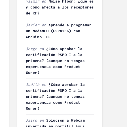
Valmir
en
Noise Floor: ¿qué es
controlar la
05/06/2013
y cómo afecta a los receptores
economía
33
de RF?
doméstica
comentarios
Vicente
6 minutos de
Javier
en
Aprende a programar
lectura
14/03/2013
un NodeMCU (ESP8266) con
27 coment
Arduino IDE
3 minutos d
lectura
Jorge
en
¿Cómo aprobar la
certificación PSPO I a la
primera? (aunque no tengas
experiencia como Product
Owner)
Judith
en
¿Cómo aprobar la
certificación PSPO I a la
primera? (aunque no tengas
experiencia como Product
Owner)
Jairo
en
Solución a Webcam
invertida en portátil Asus.