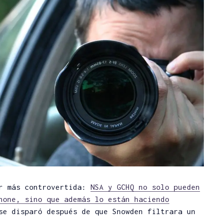
er más controvertida:
NSA y GCHQ no solo pueden
hone, sino que además lo están haciendo
e disparó después de que Snowden filtrara un