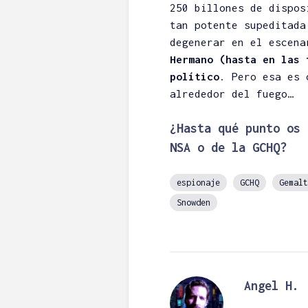
250 billones de dispos
tan potente supeditada
degenerar en el escen
Hermano (hasta en las 
político
. Pero esa es 
alrededor del fuego…
¿Hasta qué punto os 
NSA o de la GCHQ?
espionaje
GCHQ
Gemalt
Snowden
Análisis Cryp
Tokenomics:
Saber Si Un 
Merece la Pe
Angel H.
Angel H.