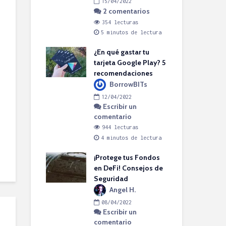
15/04/2022
2 comentarios
cturas
2
Esc
tos de lectura
354 lecturas
par
5 minutos de lectura
com
DACI: ¿Cuál es
7
ara Product
¿En qué gastar tu
1
ment?
tarjeta Google Play? 5
el H.
recomendaciones
Pel
BorrowBITs
2022
es 
bir un
12/04/2022
pro
rio
Escribir un
comentario
cturas
1
tos de lectura
944 lecturas
4 minutos de lectura
co
os para cuidar
1
ne que Apple
¡Protege tus Fondos
4
ntará
en DeFi! Consejos de
rowBITs
Seguridad
Cri
Angel H.
2022
man
bir un
08/04/2022
cry
rio
Escribir un
peg
comentario
cturas