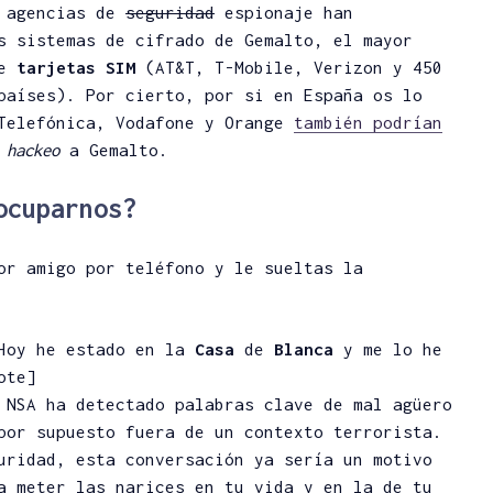
s agencias de
seguridad
espionaje han
s sistemas de cifrado de Gemalto, el mayor
de
tarjetas SIM
(AT&T, T-Mobile, Verizon y 450
países). Por cierto, por si en España os lo
 Telefónica, Vodafone y Orange
también podrían
l
hackeo
a Gemalto.
ocuparnos?
or amigo por teléfono y le sueltas la
]Hoy he estado en la
Casa
de
Blanca
y me lo he
ote]
 NSA ha detectado palabras clave de mal agüero
por supuesto fuera de un contexto terrorista.
uridad, esta conversación ya sería un motivo
a meter las narices en tu vida y en la de tu