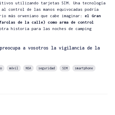
itivos utilizando tarjetas SIM. Una tecnología
 al control de las manos equivocadas podría
ario más orweniano que cabe imaginar:
el Gran
farolas de la calle) como arma de control
otra historia para las noches de camping
preocupa a vosotros la vigilancia de la
o
móvil
NSA
seguridad
SIM
smartphone
to y
Protegido: Curso DeFi
Troncale
 ¿Cómo
Básico: Estrategia de
¿cuál es
Token
Ahorro con
Bor
na?
Stablecoins (SOLO
07/06/
SUSCRIPTORES)
Escri
Angel H.
comenta