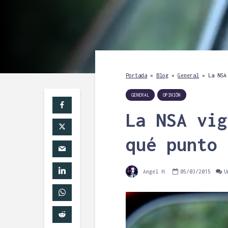
Portada
»
Blog
»
General
»
La NSA
GENERAL
OPINIÓN
La NSA vig
qué punto 
Angel H.
05/03/2015
U