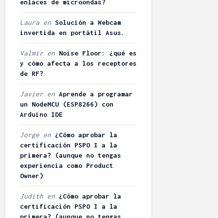
enlaces de microondas?
controlar la
05/06/2013
economía
33
Laura
en
Solución a Webcam
doméstica
comentarios
invertida en portátil Asus.
Vicente
6 minutos de
lectura
14/03/2013
Valmir
en
Noise Floor: ¿qué es
27 coment
y cómo afecta a los receptores
3 minutos d
de RF?
lectura
Javier
en
Aprende a programar
un NodeMCU (ESP8266) con
Arduino IDE
Jorge
en
¿Cómo aprobar la
certificación PSPO I a la
primera? (aunque no tengas
experiencia como Product
Owner)
Judith
en
¿Cómo aprobar la
certificación PSPO I a la
primera? (aunque no tengas