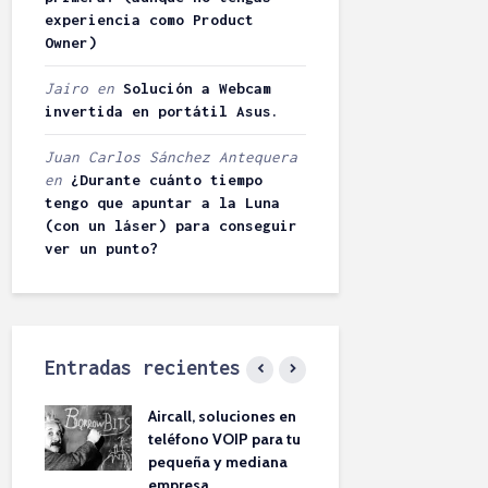
experiencia como Product
Owner)
Jairo
en
Solución a Webcam
invertida en portátil Asus.
Juan Carlos Sánchez Antequera
en
¿Durante cuánto tiempo
tengo que apuntar a la Luna
(con un láser) para conseguir
ver un punto?
Entradas recientes
nes en
5 consejos para cuidar
¡Protege t
ara tu
un iPhone que Apple
en DeFi! C
iana
no te contará
Seguridad
BorrowBITs
Angel 