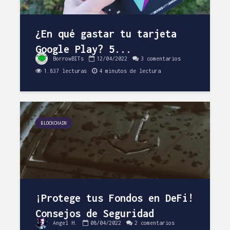
¿En qué gastar tu tarjeta
Google Play? 5...
Esnifando
Elegir un
BorrowBITs
12/04/2022
3 comentarios
contraseñas con
Málaga
1.837 lecturas
4 minutos de lectura
Wireshark
Aleja
Rafa M.
05/06/20
33
10/12/2013
comentar
45
comentarios
6 minuto
BLOCKCHAIN
lectura
3 minutos de
lectura
Buscando
¿Cómo aprobar el
y hosting:
examen de ISTQB
desmonta
Foundation?
Abansys.
Rafa M.
aroq
¡Protege tus Fondos en DeFi!
19/12/2016
20/05/20
Consejos de Seguridad
45
28
Angel H.
08/04/2022
2 comentarios
comentarios
comentar