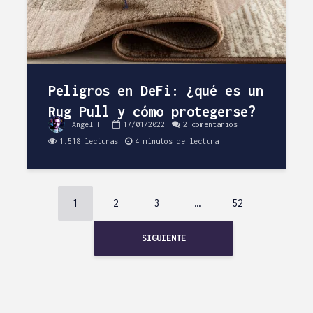
Peligros en DeFi: ¿qué es un
Rug Pull y cómo protegerse?
Angel H.
17/01/2022
2 comentarios
1.518 lecturas
4 minutos de lectura
1
2
3
…
52
SIGUIENTE