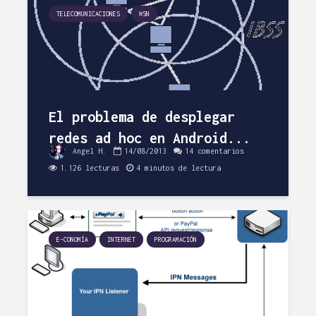
4 minutos de
5 minuto
TELECOMUNICACIONES
WSN
lectura
lectura
Borrar directorio
Wallo y Fi
(no vacío) en Linux
dos servi
fácilmente
controlar 
economía
plfgavilan
doméstic
29/04/2013
El problema de desplegar
Vice
33
redes ad hoc en Android...
comentarios
14/03/20
2 minutos de
Angel H.
14/08/2013
14 comentarios
27 com
lectura
3 minuto
1.126 lecturas
4 minutos de lectura
lectura
E-CONOMÍA
INTERNET
PROGRAMACIÓN