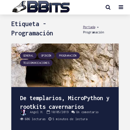
Etiqueta -
Portada
»
Programación
Programación
GENERAL
OPINIÓN
PROGRAMACIÓN
TELECOMUNICACIONES
De templarios, MicroPython y
rootkits cavernarios
Angel H.
10/05/2019
Un comentario
606 lecturas
5 minutos de lectura