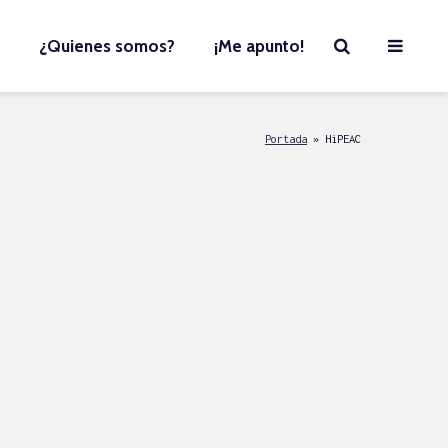
¿Quienes somos?
¡Me apunto!
Portada
»
HiPEAC