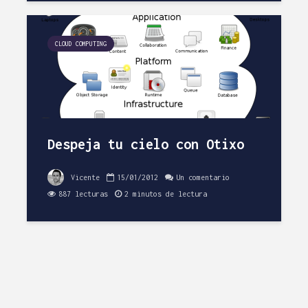
CLOUD COMPUTING
Despeja tu cielo con Otixo
Vicente
15/01/2012
Un comentario
887 lecturas
2 minutos de lectura