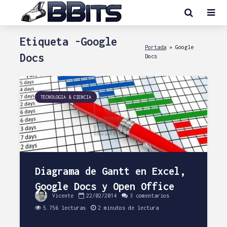
Etiqueta -Google
Portada
»
Google
Docs
Docs
TECNOLOGIA & CIENCIA
Diagrama de Gantt en Excel,
Google Docs y Open Office
Vicente
22/02/2014
3 comentarios
5.756 lecturas
2 minutos de lectura