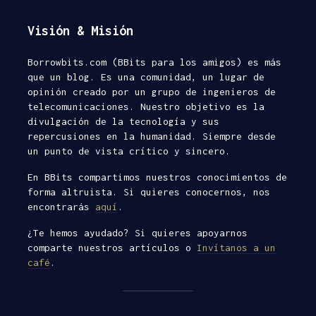
Visión & Misión
Borrowbits.com (BBits para los amigos) es más
Esnifando
Elegir un
que un blog. Es una comunidad, un lugar de
contraseñas con
Málaga
opinión creado por un grupo de ingenieros de
Wireshark
Aleja
telecomunicaciones. Nuestro objetivo es la
Rafa M.
divulgación de la tecnología y sus
05/06/20
repercusiones en la humanidad. Siempre desde
33
10/12/2013
comentar
un punto de vista crítico y sincero.
45
comentarios
6 minuto
En BBits compartimos nuestros conocimientos de
lectura
3 minutos de
forma altruista. Si quieres conocernos, nos
lectura
Buscando
encontrarás
aquí
.
¿Cómo aprobar el
y hosting:
¿Te hemos ayudado? Si quieres apoyarnos
examen de ISTQB
desmonta
comparte nuestros artículos o
Invítanos a un
Foundation?
Abansys.
café
.
Rafa M.
aroq
19/12/2016
20/05/20
45
28
comentarios
comentar