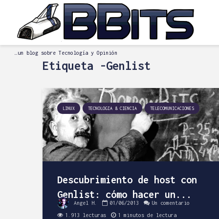
…un blog sobre Tecnología y Opinión
Etiqueta -Genlist
LINUX
TECNOLOGIA & CIENCIA
TELECOMUNICACIONES
Descubrimiento de host con
Genlist: cómo hacer un...
Angel H.
01/06/2013
Un comentario
1.913 lecturas
1 minutos de lectura