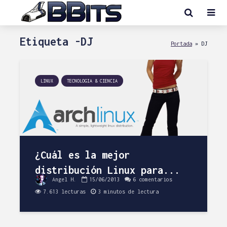
Etiqueta -DJ
Portada
»
DJ
LINUX
TECNOLOGIA & CIENCIA
¿Cuál es la mejor
distribución Linux para...
Angel H.
15/06/2013
6 comentarios
7.613 lecturas
3 minutos de lectura