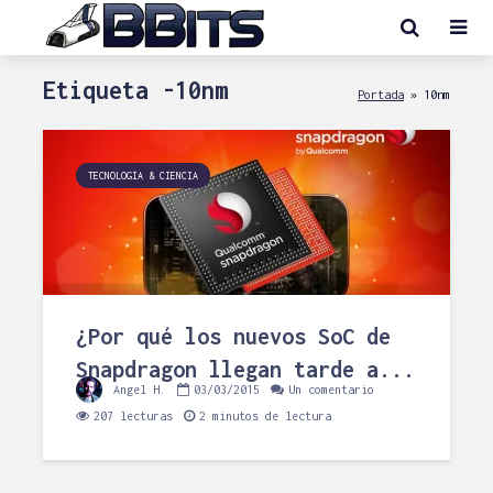
Etiqueta -10nm
Portada
»
10nm
TECNOLOGIA & CIENCIA
¿Por qué los nuevos SoC de
Snapdragon llegan tarde a...
Angel H.
03/03/2015
Un comentario
207 lecturas
2 minutos de lectura