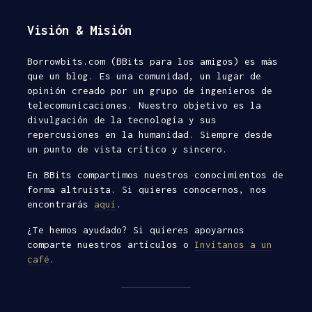
Visión & Misión
Borrowbits.com (BBits para los amigos) es más
Esnifando
Elegir un
que un blog. Es una comunidad, un lugar de
contraseñas con
Málaga
opinión creado por un grupo de ingenieros de
Wireshark
Aleja
telecomunicaciones. Nuestro objetivo es la
Rafa M.
divulgación de la tecnología y sus
05/06/20
repercusiones en la humanidad. Siempre desde
33
10/12/2013
comentar
un punto de vista crítico y sincero.
45
comentarios
6 minuto
En BBits compartimos nuestros conocimientos de
lectura
3 minutos de
forma altruista. Si quieres conocernos, nos
lectura
Buscando
encontrarás
aquí
.
¿Cómo aprobar el
y hosting:
¿Te hemos ayudado? Si quieres apoyarnos
examen de ISTQB
desmonta
comparte nuestros artículos o
Invítanos a un
Foundation?
Abansys.
café
.
Rafa M.
aroq
19/12/2016
20/05/20
45
28
comentarios
comentar