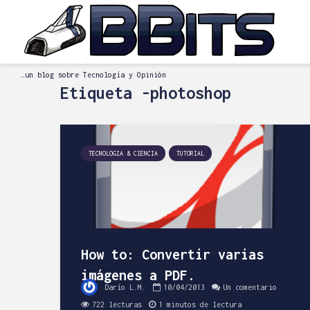
…un blog sobre Tecnología y Opinión
Etiqueta -photoshop
TECNOLOGIA & CIENCIA
TUTORIAL
How to: Convertir varias
imágenes a PDF.
Darío L.M.
10/04/2013
Un comentario
722 lecturas
1 minutos de lectura