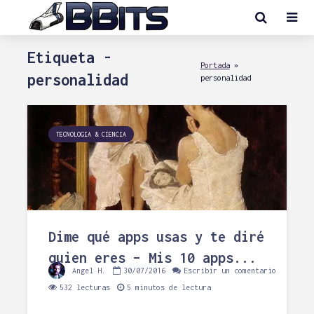
Etiqueta -
Portada
»
personalidad
personalidad
TECNOLOGIA & CIENCIA
Dime qué apps usas y te diré
quien eres – Mis 10 apps...
Angel H.
30/07/2016
Escribir un comentario
532 lecturas
5 minutos de lectura