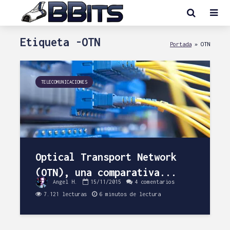
Etiqueta -OTN
Portada
»
OTN
TELECOMUNICACIONES
Optical Transport Network
(OTN), una comparativa...
Angel H.
15/11/2015
4 comentarios
7.121 lecturas
6 minutos de lectura