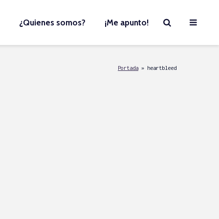
¿Quienes somos?
¡Me apunto!
Portada
»
heartbleed