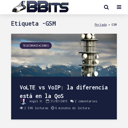
Etiqueta -GSM
Portada
»
GSM
TELECOMUNICACIONES
VoLTE vs VoIP: la diferencia
está en la QoS
Angel H.
31/07/2015
2 comentarios
2.598 lecturas
6 minutos de lectura