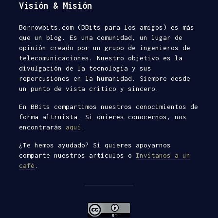
Visión & Misión
Borrowbits.com (BBits para los amigos) es más
que un blog. Es una comunidad, un lugar de
opinión creado por un grupo de ingenieros de
Esnifando
Elegir un
telecomunicaciones. Nuestro objetivo es la
contraseñas con
Málaga
divulgación de la tecnología y sus
Wireshark
Aleja
repercusiones en la humanidad. Siempre desde
Rafa M.
05/06/20
un punto de vista crítico y sincero.
33
10/12/2013
comentar
45
En BBits compartimos nuestros conocimientos de
comentarios
6 minuto
forma altruista. Si quieres conocernos, nos
lectura
3 minutos de
encontrarás
aquí
.
lectura
Buscando
¿Te hemos ayudado? Si quieres apoyarnos
¿Cómo aprobar el
y hosting:
comparte nuestros artículos o
Invítanos a un
examen de ISTQB
desmonta
café
.
Foundation?
Abansys.
Rafa M.
aroq
19/12/2016
20/05/20
45
28
comentarios
comentar