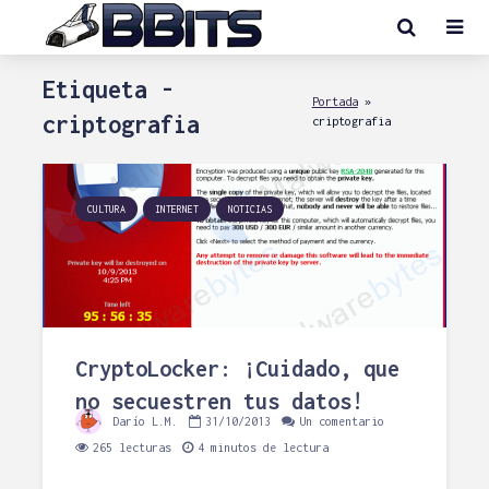
Etiqueta -
Portada
»
criptografia
criptografia
CULTURA
INTERNET
NOTICIAS
CryptoLocker: ¡Cuidado, que
no secuestren tus datos!
Darío L.M.
31/10/2013
Un comentario
265 lecturas
4 minutos de lectura