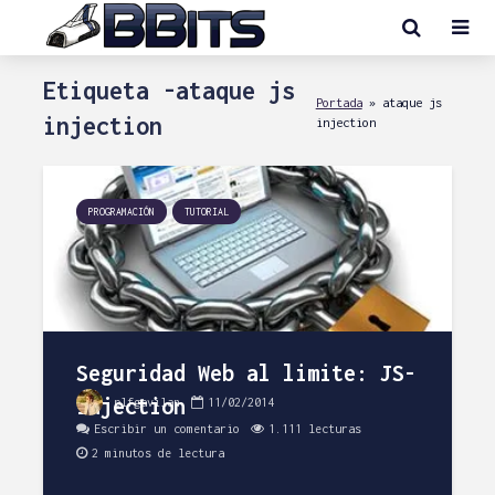
Etiqueta -ataque js
Portada
»
ataque js
injection
injection
PROGRAMACIÓN
TUTORIAL
Seguridad Web al limite: JS-
Injection
plfgavilan
11/02/2014
Escribir un comentario
1.111 lecturas
2 minutos de lectura