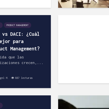
PRODUCT MANAGEMENT
 vs DACI: ¿Cuál
ejor para
uct Management?
ida que las
izaciones crecen,...
gel H.
887 lecturas