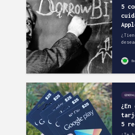
5 co
cuid
Appl
¿Tien
desea
Bo
GENERAL
¿En 
tarj
5 re
¿Te h