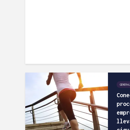
GENERAL
Cone
proc
empr
llev
sigu