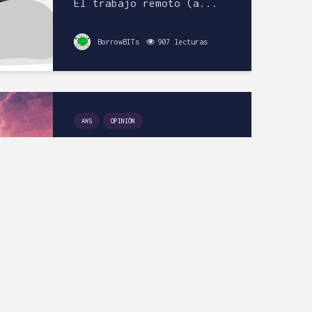
El trabajo remoto (a...
BorrowBITs
907 lecturas
AWS
OPINIÓN
Cómo aprobar la
certificación AWS
SysOps Administrator
Associate [SOA-C01]
Si tienes la intención...
Rafa M.
1.742 lecturas