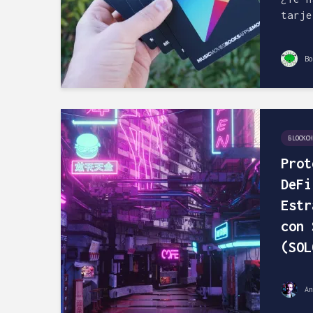
tarje
Bo
BLOCKCH
Prot
DeFi
Estr
con 
(SOL
An