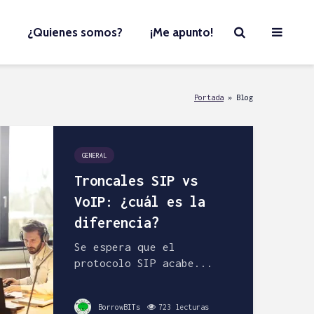
¿Quienes somos?
¡Me apunto!
Portada
»
Blog
GENERAL
Troncales SIP vs
VoIP: ¿cuál es la
diferencia?
Se espera que el
protocolo SIP acabe...
BorrowBITs
723 lecturas