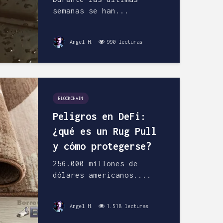
semanas se han...
Angel H.
990 lecturas
BLOCKCHAIN
Peligros en DeFi:
¿qué es un Rug Pull
y cómo protegerse?
256.000 millones de
dólares americanos....
Angel H.
1.518 lecturas
Esnifando
Elegir un MB