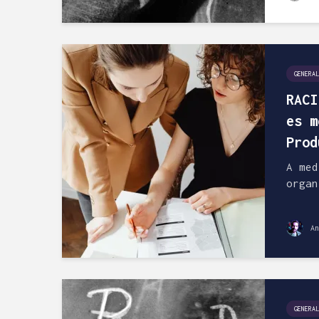
GENERAL
RACI
es m
Prod
A med
organ
An
GENERAL