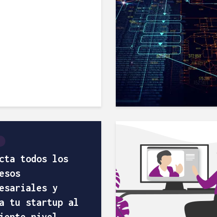
cta todos los
esos
esariales y
a tu startup al
iente nivel...