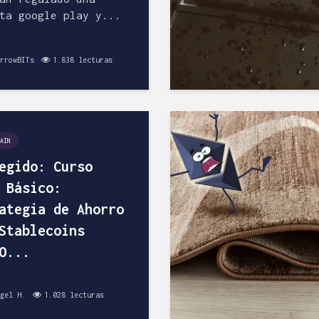
ta google play y...
rrowBITs
1.838 lecturas
AIN
egido: Curso
 Básico:
ategia de Ahorro
Stablecoins
O...
gel H.
1.028 lecturas