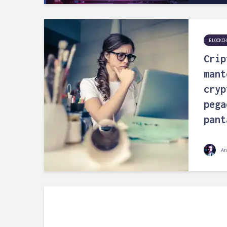
BLOCKCH
Crip
mant
cryp
pega
pant
An