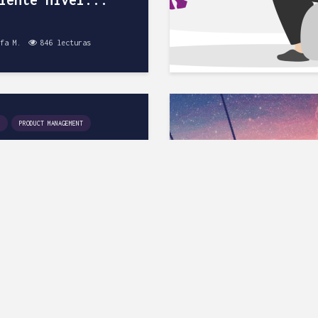
fa M.
846 lecturas
PRODUCT MANAGEMENT
incipios
tivos para
ajar con
rrolladores.
 del Product...
gel H.
906 lecturas