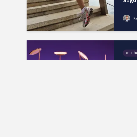
Ra
OPINIÓN
9 Pr
Efec
Trab
Desa
Guía
An