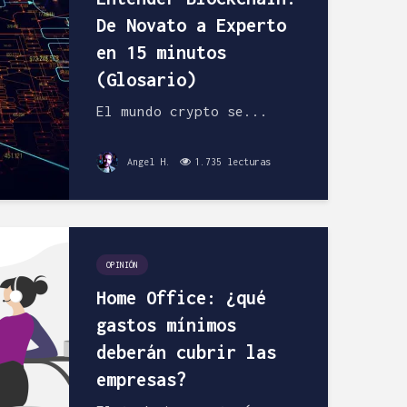
economía
plfgavilan
De Novato a Experto
doméstica
29/04/2013
en 15 minutos
Vicente
33
comentarios
(Glosario)
14/03/2013
2 minutos de
27 coment
lectura
El mundo crypto se...
3 minutos d
lectura
Angel H.
1.735 lecturas
OPINIÓN
Home Office: ¿qué
gastos mínimos
deberán cubrir las
empresas?